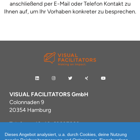
anschließend per E-Mail oder Telefon Kontakt zu
Ihnen auf, um Ihr Vorhaben konkreter zu besprechen.
VISUAL FACILITATORS GmbH
Colonnaden 9
20354 Hamburg
Telefon:
+49-40-63607889
info@visualfacilitators.com
Dieses Angebot analysiert, u.a. durch Cookies, deine Nutzung
www.visualfacilitators.com